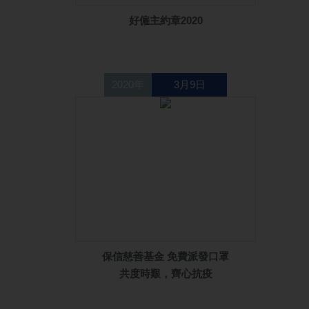
好僱主約章2020
2020年
3月9日
保信信貸 敬啟
保信慈善基金 免費派發口罩
共度時艱，齊心抗疫