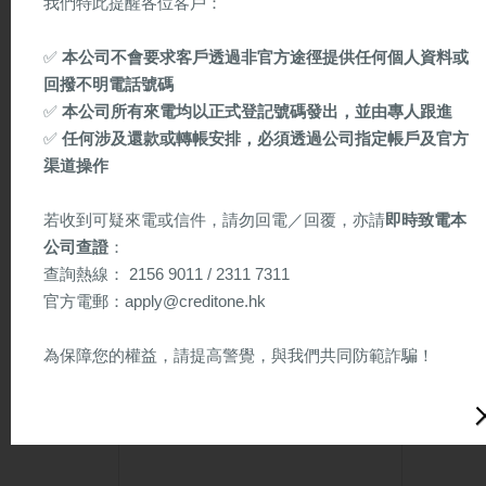
我們特此提醒各位客戶：
✅
本公司不會要求客戶透過非官方途徑提供任何個人資料或
回撥不明電話號碼
✅
本公司所有來電均以正式登記號碼發出，並由專人跟進
✅
任何涉及還款或轉帳安排，必須透過公司指定帳戶及官方
2021 Happy New Year!!
渠道操作
若收到可疑來電或信件，請勿回電／回覆，亦請
即時致電本
公司查證
：
2020年
9月22日
查詢熱線： 2156 9011 / 2311 7311
官方電郵：apply@creditone.hk
為保障您的權益，請提高警覺，與我們共同防範詐騙！
以下為懷疑詐騙信件樣本（供參考）