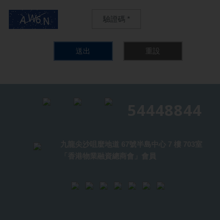
透露、交換本申請表內一切有關本人/吾等之資料及本人/吾等於貴公
司其他戶口之資料；
2.接觸有關信貸資料機構查閱本人/吾等之信貸記錄及索取有關報告以
作此項貸款申請及其後貴公司作戶口審查之用，包括但不限於本人/吾
等其後向貴公司以電話、網上、傳真或其他貴公司認可之途徑再次申
送出
重設
請貸款。本人/吾等明白及同意貴公司可進行該等戶口審查，以判斷本
人/吾等之信貸額應否增加、減少或維持不變；
3.有絕對權力批核或拒絕本人/吾等之貸款申請而毋須提出任何理由及
毋須退回有關申請文件之副本予本人/吾等；
4.收集有關本人/吾等之資料以作本貸款申請之用及本人/吾等已獲貴公
司通知本人/吾等可查閱及更正存於貴公司或信貸資料機構之個人資
54448844
料；及
5.使用本人/吾等有關資料以作貴公司日後產品推廣及發展之用，包括
保信信貸 敬啟
但不限於指定之業務夥伴交換有關資料。
九龍尖沙咀麼地道 67號半島中心 7 樓 703室
* 按揭金額及條款視乎物業種類及情況而定。保信信貸保留隨時終止
「香港物業融資總商會」會員
貸款優惠之權利及貸款之最終批核權。