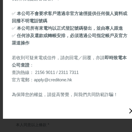
以上物業是否已按揭或抵押於任何金融機構?
✅
本公司不會要求客戶透過非官方途徑提供任何個人資料或
是
否
回撥不明電話號碼
✅
本公司所有來電均以正式登記號碼發出，並由專人跟進
✅
任何涉及還款或轉帳安排，必須透過公司指定帳戶及官方
渠道操作
若收到可疑來電或信件，請勿回電／回覆，亦請
即時致電本
從何認識『保信信貸』? *
公司查證
：
查詢熱線： 2156 9011 / 2311 7311
官方電郵：apply@creditone.hk
本人/吾等已閱讀及同意閱讀免責聲明之內容。本人/吾等明白所提供
的資料會存錄於保信作內部紀錄，並按照保信之個人資料收集聲明及
私隱政策處理，同時亦明白保信會向信貸資料服務機構索取本人/吾等
為保障您的權益，請提高警覺，與我們共同防範詐騙！
之信貸報告，用作是次及日後審核用途。
以下為懷疑詐騙信件樣本（供參考）
本人/吾等聲明本申請表內所載一切資料均屬真實、正確及完整。本
人/吾等亦聲明本人/吾等並無意圖於未來12個月內申請破產。本人/吾
等亦明白於有需要時可要求貴公司給予有關信貸資料機構之地址以索
本人同意以上條款 *
取本人/吾等之信貸記錄報告。本人/吾等同意及授權貴公司可:
1.向任何信貸資料機構、銀行、財務機構、收數公司或其他資料來源