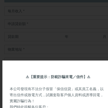
貸款期
年
月
業主
物業種類
⚠️
【重要提示：防範詐騙來電／信件】
⚠️
本公司發現有不法分子假冒「保信信貸」或其員工名義，以
寄出信件或致電方式，試圖套取客戶個人資料或誘導回電，
實屬詐騙行為！
我們特此提醒各位客戶：