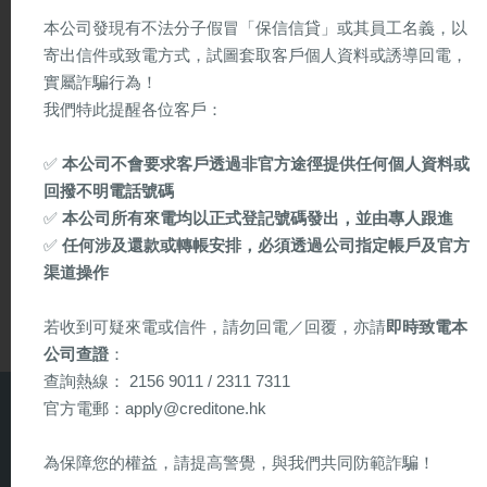
使用超連結至其他網站或其他資料來源，當中風險槪由瀏覽人士
本公司發現有不法分子假冒「保信信貸」或其員工名義，以
責。本集團對可與本網址連接的網站所提供資料、內容的準確性
寄出信件或致電方式，試圖套取客戶個人資料或誘導回電，
適用性不承擔任何責任，亦不保障瀏覽人士對第三者所提供的資
實屬詐騙行為！
是受到保護的。
我們特此提醒各位客戶：
瀏覽人士使用本網即表示同意此網不時所載聲明及政策。
✅
本公司不會要求客戶透過非官方途徑提供任何個人資料或
回撥不明電話號碼
如有爭議，保信信貸保留修改及決定一切內容，細則及條款及隨
✅
本公司所有來電均以正式登記號碼發出，並由專人跟進
終止貸款優惠之權利。
✅
任何涉及還款或轉帳安排，必須透過公司指定帳戶及官方
渠道操作
本公司保留貸款之最終批核權。
若收到可疑來電或信件，請勿回電／回覆，亦請
即時致電本
公司查證
：
查詢熱線： 2156 9011 / 2311 7311
官方電郵：apply@creditone.hk
54448844
為保障您的權益，請提高警覺，與我們共同防範詐騙！