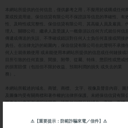
本網站所提供的任何信息，僅供參考之用，不擬用於或構成任何
業或投資用途。保信信貸有限公司不保證該等信息的準確性、有
性、及時性或完整性。保信信貸有限公司、其高級人員及雇員、
理人、關聯公司、繼承人及受讓人一概毋須以任何方式就任何信
傳遞或傳送的失誤、不準確或錯誤對任何人士負任何直接或間接
責任。在法律允許的範圍內，保信信貸有限公司在此聲明不承擔
何人士就依賴使用 或未能使用本網站所提供的信息或任何鏈接或
目所引致的任何直接、間接、附帶、從屬、特殊、懲罰性或懲戒
的損害賠償（包括但不限於收益、預期利潤的損失 或失去的業
務）。
本網站所載述的域名、商號、商標、 文字、視像及聲音內容、圖
及圖像均受有關商標和著作權的法律所保護。未經保信信貸有限
司事先以書面形式明確同意，該等任何部分的域名、商號、商標
文字、視像 及聲音內容、圖形及圖像均不得以任何形式或方式複
或傳遞。
⚠️
【重要提示：防範詐騙來電／信件】
⚠️