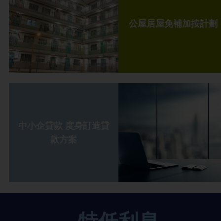
公屋居屋免補加按計劃
中小企貸款 度身訂造貸
款方案