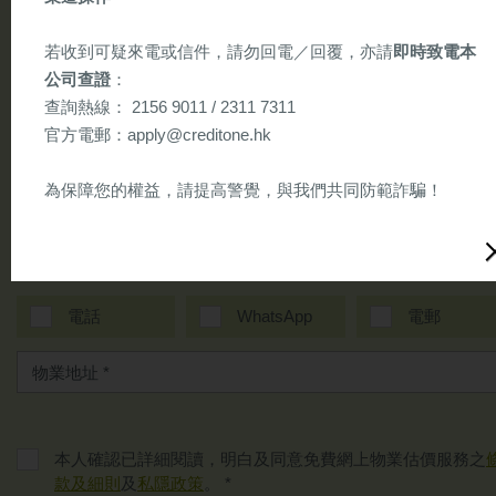
免費物業估價服務，請填妥以下資料稍後將有專人回覆閣下。
若收到可疑來電或信件，請勿回電／回覆，亦請
即時致電本
(*必須填寫)
公司查證
：
查詢熱線： 2156 9011 / 2311 7311
官方電郵：apply@creditone.hk
為保障您的權益，請提高警覺，與我們共同防範詐騙！
以下為懷疑詐騙信件樣本（供參考）
回覆方式 *
電話
WhatsApp
電郵
本人確認已詳細閱讀，明白及同意免費網上物業估價服務之
款及細則
及
私隱政策
。 *