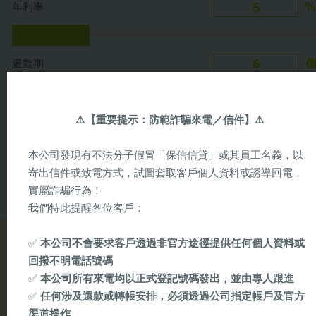
年利率
%
6
還款期
每月還款額
⚠️
【重要提示：防範詐騙來電／信件】
⚠️
$846
本公司發現有不法分子假冒「保信信貸」或其員工名義，以
寄出信件或致電方式，試圖套取客戶個人資料或誘導回電，
以上計算結果僅作參考用途，一切均以正式貸款申請所批核之結果而定。
實屬詐騙行為！
我們特此提醒各位客戶：
✅
本公司不會要求客戶透過非官方途徑提供任何個人資料或
回撥不明電話號碼
物業估價
✅
本公司所有來電均以正式登記號碼發出，並由專人跟進
✅
任何涉及還款或轉帳安排，必須透過公司指定帳戶及官方
渠道操作