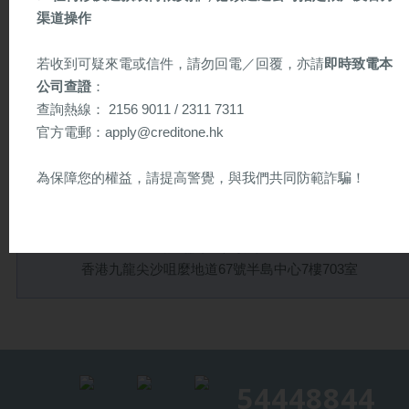
渠道操作
客戶服務電郵
傳真
若收到可疑來電或信件，請勿回電／回覆，亦請
即時致電本
2156 9200
info@creditone.hk
公司查證
：
查詢熱線： 2156 9011 / 2311 7311
官方電郵：apply@creditone.hk
Whatsapp, WeChat
5444 8844
為保障您的權益，請提高警覺，與我們共同防範詐騙！
以下為懷疑詐騙信件樣本（供參考）
親臨本公司辦理
香港九龍尖沙咀麼地道67號半島中心7樓703室
54448844