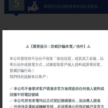
5
最快即日於律師事務所簽約及取款
Application Notes
⚠️
【重要提示：防範詐騙來電／信件】
⚠️
Preliminary approval documents:
Three months payment records and bank statement
本公司發現有不法分子假冒「保信信貸」或其員工名義，以
寄出信件或致電方式，試圖套取客戶個人資料或誘導回電，
實屬詐騙行為！
我們特此提醒各位客戶：
申請途徑
✅
本公司不會要求客戶透過非官方途徑提供任何個人資料或
回撥不明電話號碼
貸款熱線
網上申請
✅
本公司所有來電均以正式登記號碼發出，並由專人跟進
2311 7311
www.creditone.hk
✅
任何涉及還款或轉帳安排，必須透過公司指定帳戶及官方